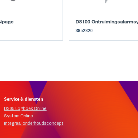
Npage
D8100 Ontruimingsalarms
3852820
Service & diensten
D365 Logboek Online
System Online
Integraal onderhoudsconcept