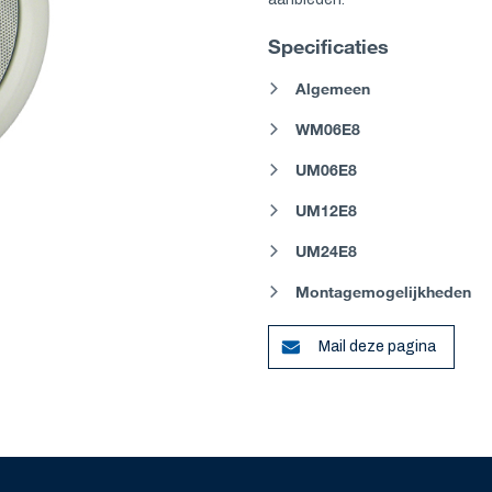
Specificaties
Algemeen
WM06E8
UM06E8
UM12E8
UM24E8
Montagemogelijkheden
Mail deze pagina