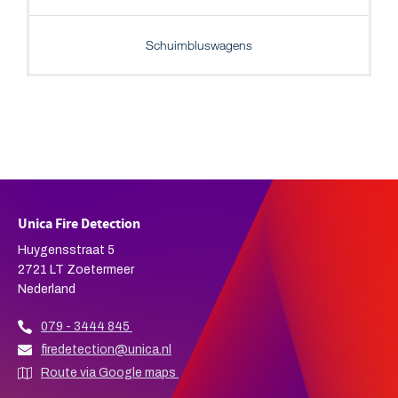
Schuimbluswagens
Unica Fire Detection
Huygensstraat 5
2721 LT Zoetermeer
Nederland
079 - 3444 845
firedetection@unica.nl
Route via Google maps