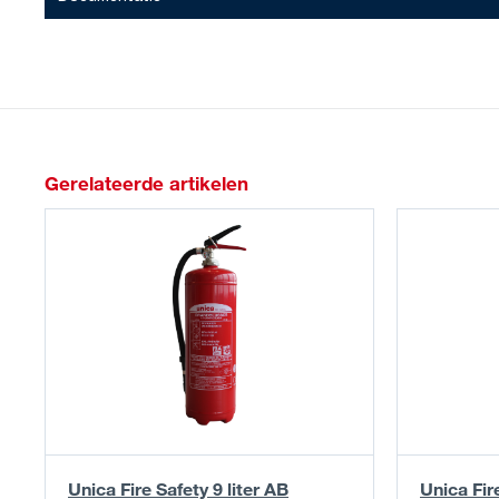
Gerelateerde artikelen
Unica Fire Safety 9 liter AB
Unica Fire