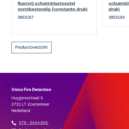
fluorvrij schuimblustoestel
schuimbl
vorstbestendig (constante druk)
druk)
3853197
3853193
Productoverzicht
Unica Fire Detection
Huygensstraat 5
2721 LT Zoetermeer
Nederland
079 - 3444 845