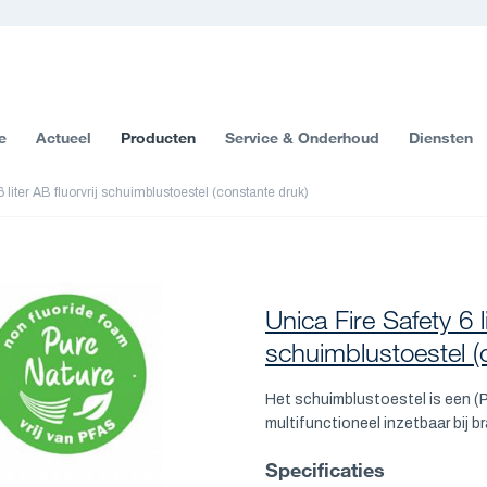
e
Actueel
Producten
Service & Onderhoud
Diensten
 liter AB fluorvrij schuimblustoestel (constante druk)
Unica Fire Safety 6 li
schuimblustoestel (
Het schuimblustoestel is een (P
multifunctioneel inzetbaar bij b
Specificaties