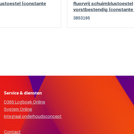
ustoestel (constante
fluorvrij schuimblustoestel
vorstbestendig (constante
3853195
Service & diensten
D365 Logboek Online
System Online
Integraal onderhoudsconcept
Contact