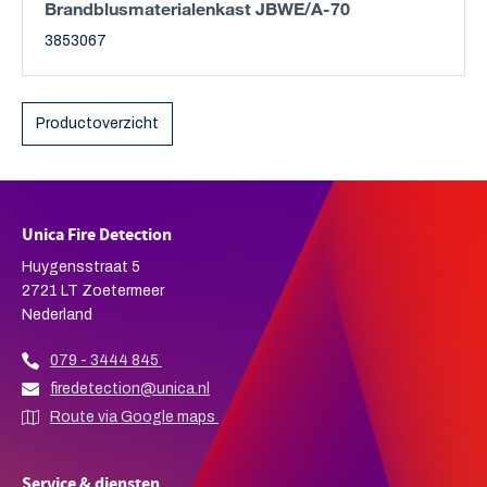
Brandblusmaterialenkast JBWE/A-70
3853067
Productoverzicht
Unica Fire Detection
Huygensstraat 5
2721 LT Zoetermeer
Nederland
079 - 3444 845
firedetection@unica.nl
Route via Google maps
Service & diensten