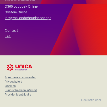
D365 Logboek Online
System Online
Integraal onderhoudsconcept
Contact
FAQ
Algemene voorwaarden
Privacybeleid
Cookies
Juridische kennisgeving
Provider Identificatie
Realisatie door